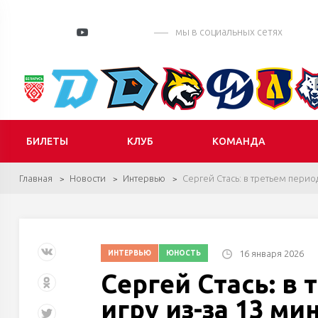
мы в социальных сетях
БИЛЕТЫ
КЛУБ
КОМАНДА
Главная
Новости
Интервью
Сергей Стась: в третьем перио
16 января 2026
ИНТЕРВЬЮ
ЮНОСТЬ
Сергей Стась: в
игру из-за 13 ми