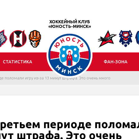
ХОККЕЙНЫЙ КЛУБ
«ЮНОСТЬ-МИНСК»
СТАТИСТИКА
ФАН-ЗОНА
де поломали игру из-за 13 минут штрафа. Это очень много
 третьем периоде полома
нут штрафа. Это очень