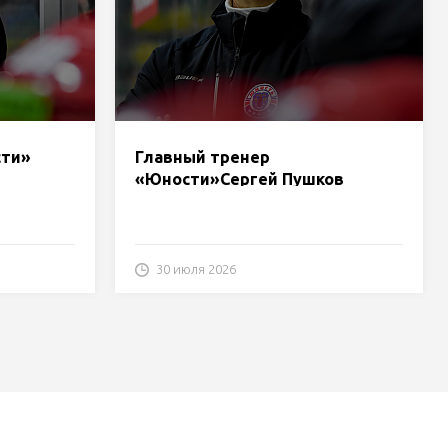
сти»
Главный тренер
«Юности»Сергей Пушков
ч с
подытожил матч с «Шахтером»
30 июля 2026