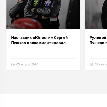
Наставник «Юности» Сергей
Рулевой
Пушков прокомментировал
Пушков 
матч с «Лидой»
«Бресто
05 августа 2026
03 авгус