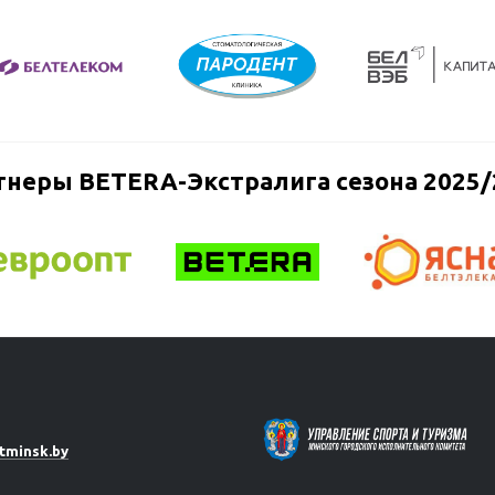
тнеры BETERA-Экстралига сезона 2025/
tminsk.by