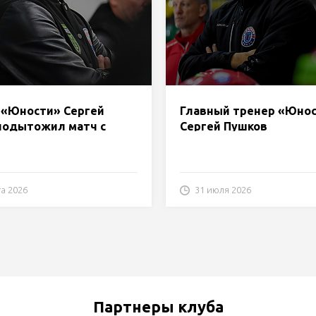
 «Юности» Сергей
Главный тренер «Юно
подытожил матч с
Сергей Пушков
м»
прокомментировал мат
«Динамо-Молодечно»
та 2026
31 июля 2026
Партнеры клуба