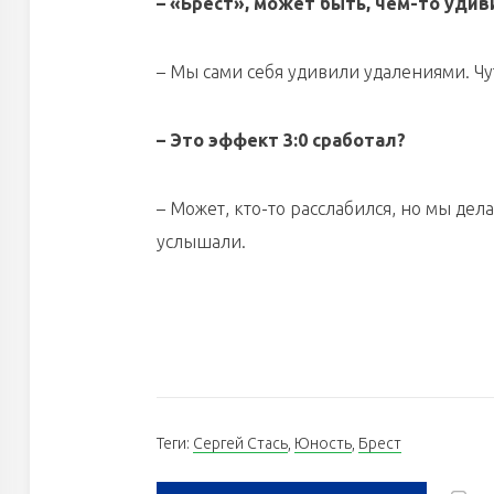
– «Брест», может быть, чем-то удив
– Мы сами себя удивили удалениями. Чу
– Это эффект 3:0 сработал?
– Может, кто-то расслабился, но мы де
услышали.
Теги:
Сергей Стась
,
Юность
,
Брест