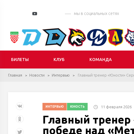
мы в социальных сетях
БИЛЕТЫ
КЛУБ
КОМАНДА
Главная
Новости
Интервью
Главный тренер «Юности» Серг
11 февраля 2026
ИНТЕРВЬЮ
ЮНОСТЬ
Главный тренер 
победе над «Ме