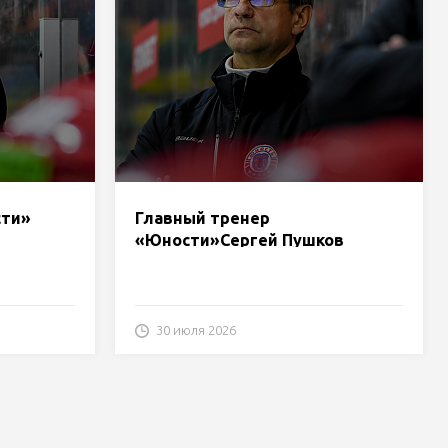
сти»
Главный тренер
«Юности»Сергей Пушков
ч с
подытожил матч с «Шахтером»
30 июля 2026