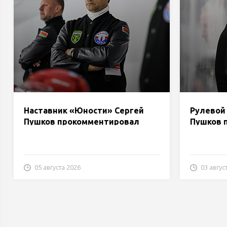
Наставник «Юности» Сергей
Рулевой
Пушков прокомментировал
Пушков 
матч с «Лидой»
«Бресто
05 августа 2026
03 авгус