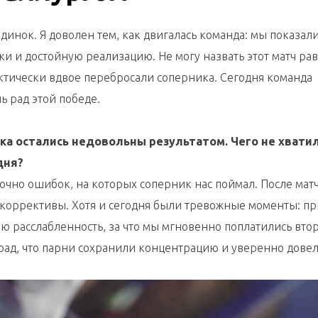
инок. Я доволен тем, как двигалась команда: мы показал
и и достойную реализацию. Не могу назвать этот матч р
рактически вдвое перебросали соперника. Сегодня команда
ь рад этой победе.
ка остались недовольны результатом. Чего не хватил
дня?
очно ошибок, на которых соперник нас поймал. После мат
коррективы. Хотя и сегодня были тревожные моменты: пр
ю расслабленность, за что мы мгновенно поплатились вто
рад, что парни сохранили концентрацию и уверенно дове