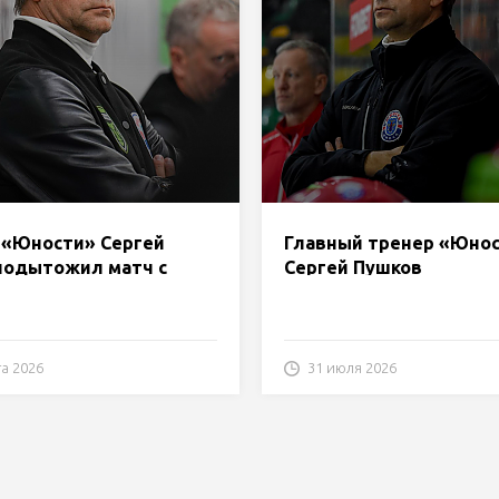
 «Юности» Сергей
Главный тренер «Юно
подытожил матч с
Сергей Пушков
м»
прокомментировал мат
«Динамо-Молодечно»
та 2026
31 июля 2026