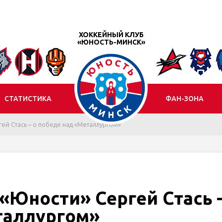
ХОККЕЙНЫЙ КЛУБ
«ЮНОСТЬ-МИНСК»
СТАТИСТИКА
ФАН-ЗОНА
ей Стась – о победе над «Металлургом»
«Юности» Сергей Стась –
таллургом»