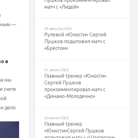
Пушков прокомментировал
матч с «Лидой»
и
авным —
03 августа 2026
Рулевой «Юности» Сергей
Пушков подытожил матч с
«Брестом»
о в
31 июля 2026
Главный тренер «Юности»
ча мы
Сергей Пушков
и счете
прокомментировал матч с
«Динамо-Молодечно»
рой
ли дело
30 июля 2026
Главный тренер
«Юности»Сергей Пушков
подытожил матч с «Шахтером»