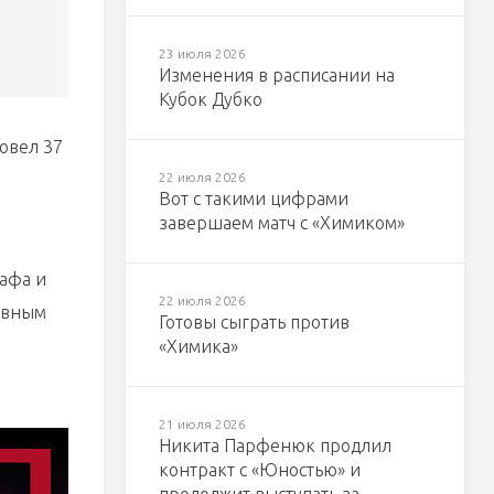
23 июля 2026
Изменения в расписании на
Кубок Дубко
овел 37
22 июля 2026
Вот с такими цифрами
завершаем матч с «Химиком»
рафа и
22 июля 2026
тивным
Готовы сыграть против
«Химика»
21 июля 2026
Никита Парфенюк продлил
контракт с «Юностью» и