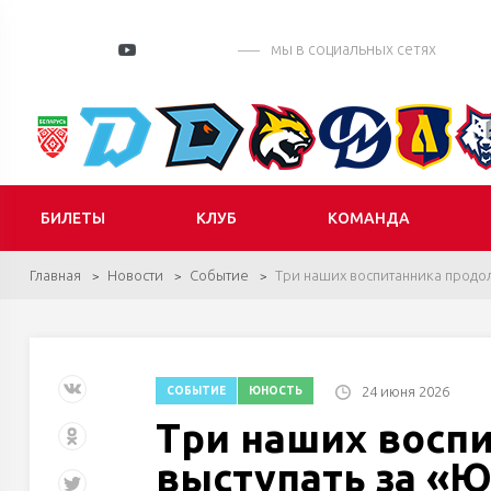
мы в социальных сетях
БИЛЕТЫ
КЛУБ
КОМАНДА
Главная
Новости
Событие
Три наших воспитанника продол
24 июня 2026
СОБЫТИЕ
ЮНОСТЬ
Три наших восп
выступать за «