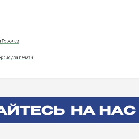
 Горолев
ерсия для печати